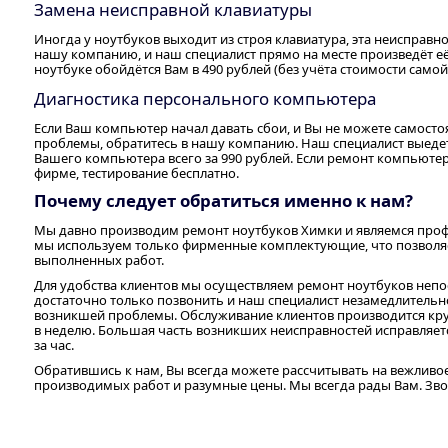
Замена неисправной клавиатуры
Иногда у ноутбуков выходит из строя клавиатура, эта неисправно
нашу компанию, и наш специалист прямо на месте произведёт е
ноутбуке обойдётся Вам в 490 рублей (без учёта стоимости самой
Диагностика персонального компьютера
Если Ваш компьютер начал давать сбои, и Вы не можете самост
проблемы, обратитесь в нашу компанию. Наш специалист выедет
Вашего компьютера всего за 990 рублей. Если ремонт компьюте
фирме, тестирование бесплатно.
Почему следует обратиться именно к нам?
Мы давно производим ремонт ноутбуков Химки и являемся профе
мы используем только фирменные комплектующие, что позволяе
выполненных работ.
Для удобства клиентов мы осуществляем ремонт ноутбуков непос
достаточно только позвонить и наш специалист незамедлительн
возникшей проблемы. Обслуживание клиентов производится кругл
в неделю. Большая часть возникших неисправностей исправляе
за час.
Обратившись к нам, Вы всегда можете рассчитывать на вежливо
производимых работ и разумные цены. Мы всегда рады Вам. Звон