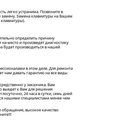
сть легко устранима. Позвоните в
ё замену. Замена клавиатуры на Вашем
 клавиатуры).
оятельно определить причину
 на место и произведёт диагностику
ра будет производиться в нашей
ссионалами в этом деле. Для ремонта
т нам давать гарантию на все виды
редственно у заказчика. Вам
о выедет к Вам для решения
осуточно, 24 часа в сутки, семь дней
тся нашими специалистами менее чем
е обращение, высокое качество
ите!!!