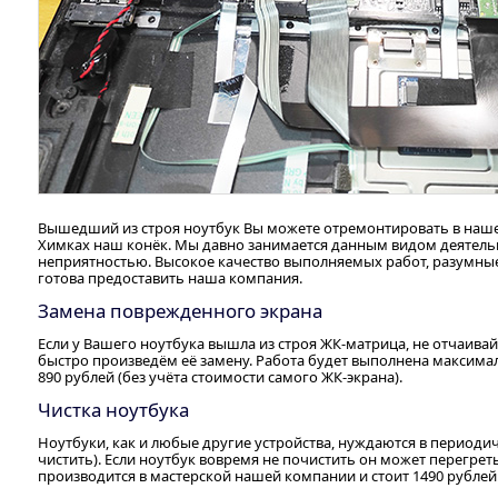
Вышедший из строя ноутбук Вы можете отремонтировать в наше
Химках наш конёк. Мы давно занимается данным видом деятельн
неприятностью. Высокое качество выполняемых работ, разумные
готова предоставить наша компания.
Замена поврежденного экрана
Если у Вашего ноутбука вышла из строя ЖК-матрица, не отчаива
быстро произведём её замену. Работа будет выполнена максима
890 рублей (без учёта стоимости самого ЖК-экрана).
Чистка ноутбука
Ноутбуки, как и любые другие устройства, нуждаются в период
чистить). Если ноутбук вовремя не почистить он может перегреть
производится в мастерской нашей компании и стоит 1490 рублей